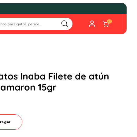
0
tos Inaba Filete de atún
Camaron 15gr
regar