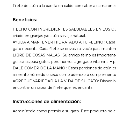
Filete de atún a la parrilla en caldo con sabor a camarones,
Beneficios:
HECHO CON INGREDIENTES SALUDABLES EN LOS QUE PUEDE 
criado en granjas y/o atún salvaje natural.
AYUDA A MANTENER HIDRATADO A TU FELINO : Cada filete 
gato necesita. Cada filete se envasa al vacío para manten
LIBRE DE COSAS MALAS : Su amigo felino es importante p
golosinas para gatos, pero hemos agregado vitamina E pa
DALE COMER DE LA MANO : Estas porciones de atún en hoj
alimento húmedo o seco como aderezo o complemento. Sea 
AGREGUE VARIEDAD A LA VIDA DE SU GATO: Disponible en 
encontrar un sabor de filete que les encanta.
Instrucciones de alimentación:
Adminístrelo como premio a su gato. Este producto no est