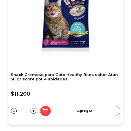
Comid
Perfe
$19
-
ray Feliway Classic gatos 20 ml
61.800
+
Agregar