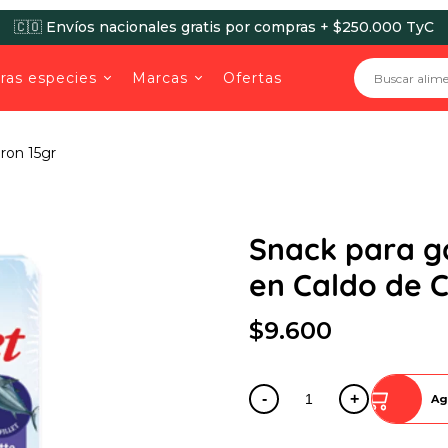
🚚 Envíos gratis para Bogotá por compras + $70.000
ras especies
Marcas
Ofertas
ron 15gr
Snack para ga
en Caldo de 
$9.600
-
+
Ag