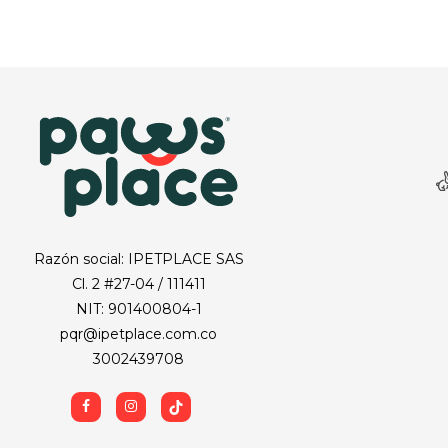
Razón social: IPETPLACE SAS
Cl. 2 #27-04 / 111411
NIT: 901400804-1
pqr@ipetplace.com.co
3002439708