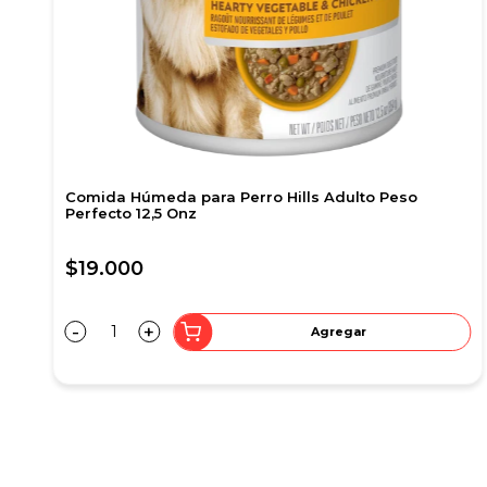
Snacks para perro Healthy Bites Biscuits por 100 gr
$7.600
Sp
-
+
Agregar
$
-