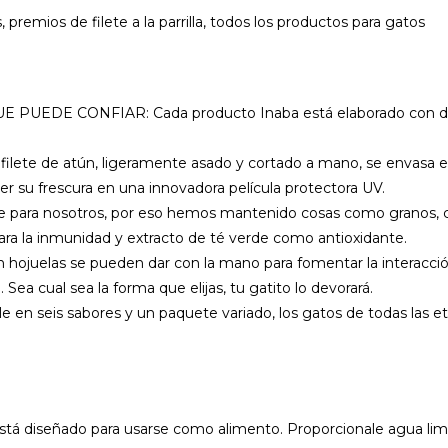
 premios de filete a la parrilla, todos los productos para gatos
CONFIAR: Cada producto Inaba está elaborado con delicioso
de atún, ligeramente asado y cortado a mano, se envasa en un
er su frescura en una innovadora película protectora UV.
ara nosotros, por eso hemos mantenido cosas como granos, cons
ra la inmunidad y extracto de té verde como antioxidante.
uelas se pueden dar con la mano para fomentar la interacción 
cual sea la forma que elijas, tu gatito lo devorará.
seis sabores y un paquete variado, los gatos de todas las eta
á diseñado para usarse como alimento. Proporcionale agua limpia 