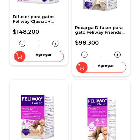
Difusor para gatos
Feliway Classic +
Recarga 48 ml
Recarga Difusor para
$148.200
gato Feliway Friends
48 ml
$98.300
-
+
-
+
Agregar
Agregar