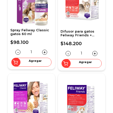
Spray Feliway Classic
Difusor para gatos
gatos 60 ml
Feliway Friends +
Recarga 48 ml
$98.100
$148.200
-
+
-
+
Agregar
Agregar