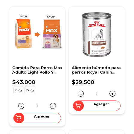
Comida Para Perro Max
Alimento húmedo para
Adulto Light Pollo Y
perros Royal Canin
Arroz
Gastrointestinal
adultos 0.385kg
$43.000
$29.500
2 Kg
15 Kg
-
+
Agregar
-
+
Agregar