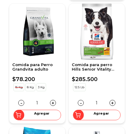
Comida para Perro
Comida para perro
Grandvita adulto
Hills Senior Vitality
Adulto 7+ 12,5 Lbs
$78.200
$285.500
15 Kg
8 Kg
3 Kg
12.5 Lb
-
+
-
+
Agregar
Agregar