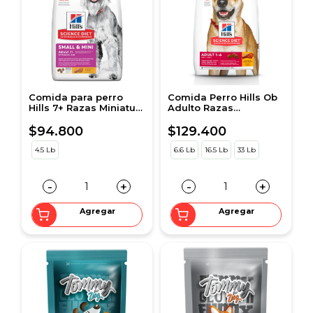
Comida para perro
Comida Perro Hills Ob
Hills 7+ Razas Miniatura
Adulto Razas
4.5 Lbs
Medianas Pollo
$94.800
$129.400
4.5 Lb
6.6 Lb
16.5 Lb
33 Lb
-
+
-
+
Agregar
Agregar