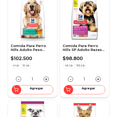
Comida Para Perro
Comida Para Perro
Hills Adulto Peso
Hills SP Adulto Razas
Perfecto Pollo
Mini Cordero
$102.500
$98.800
4 Lb
12 Lb
4.5 Lb
15.5 Lb
-
+
-
+
Agregar
Agregar