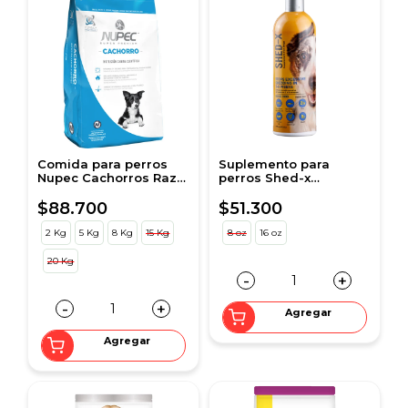
Comida para perros
Suplemento para
Nupec Cachorros Raza
perros Shed-x
Grande
Dermaplex
$88.700
$51.300
2 Kg
5 Kg
8 Kg
15 Kg
8 oz
16 oz
20 Kg
-
+
-
+
Agregar
Agregar