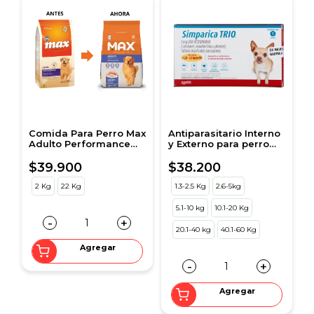
Comida Para Perro Max
Antiparasitario Interno
Adulto Performance
y Externo para perro
Pollo
Simparica Trio 1.25 Kg -
2.5 Kg 1 Tableta
$39.900
$38.200
2 Kg
22 Kg
1.3-2.5 Kg
2.6-5kg
5.1-10 kg
10.1-20 Kg
-
+
20.1-40 kg
40.1-60 Kg
Agregar
-
+
Agregar