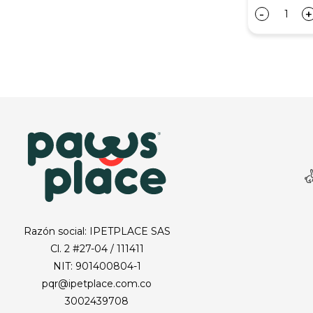
-
+
Razón social: IPETPLACE SAS
Cl. 2 #27-04 / 111411
NIT: 901400804-1
pqr@ipetplace.com.co
3002439708