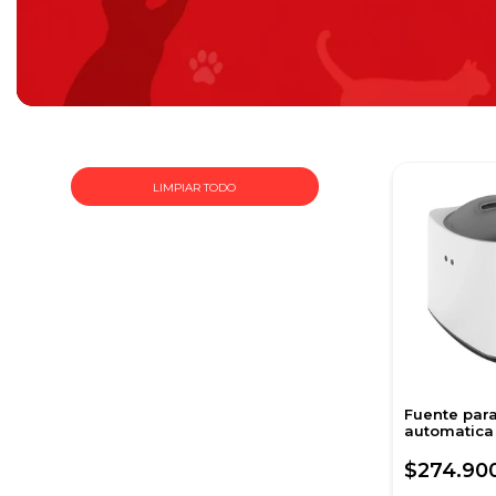
LIMPIAR TODO
Fuente par
automatica 
Lt
$274.90