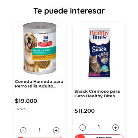
Te puede interesar
Comida Húmeda para
A
Perro Hills Adulto
p
Peso Perfecto 12,5 Onz
Snack Cremoso para
Gato Healthy Bites
$19.000
$
c
sabor Atún 56 gr
sobre por 4 unidades
12.5 Oz
5
$11.200
-
+
-
+