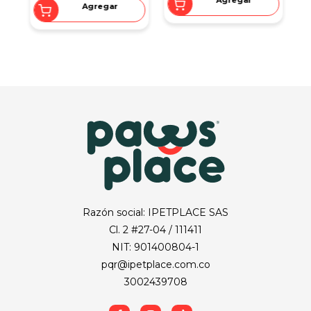
Agregar
Agregar
Razón social: IPETPLACE SAS
Cl. 2 #27-04 / 111411
NIT: 901400804-1
pqr@ipetplace.com.co
3002439708