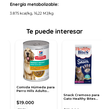
Energía metabolizable:
3.875 kcal/kg, 16,22 MJ/kg
Te puede interesar
Comida Húmeda para
A
Perro Hills Adulto
p
Peso Perfecto 12,5 Onz
Snack Cremoso para
Gato Healthy Bites
$19.000
$
c
sabor Atún 56 gr
sobre por 4 unidades