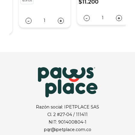
12.5 Oz
5
$11.200
-
+
-
+
Razón social: IPETPLACE SAS
Cl. 2 #27-04 / 111411
NIT: 901400804-1
pqr@ipetplace.com.co