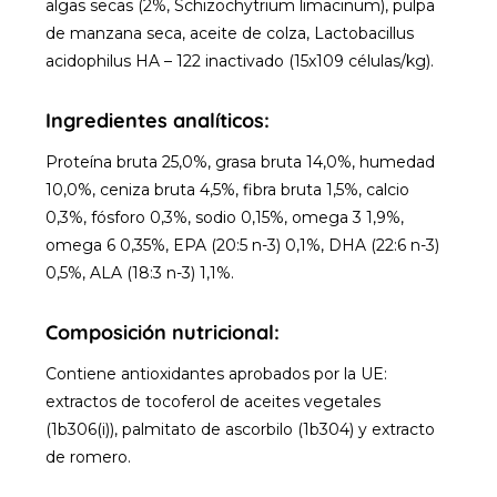
algas secas (2%, Schizochytrium limacinum), pulpa
de manzana seca, aceite de colza, Lactobacillus
acidophilus HA – 122 inactivado (15x109 células/kg).
Ingredientes analíticos:
Proteína bruta 25,0%, grasa bruta 14,0%, humedad
10,0%, ceniza bruta 4,5%, fibra bruta 1,5%, calcio
0,3%, fósforo 0,3%, sodio 0,15%, omega 3 1,9%,
omega 6 0,35%, EPA (20:5 n-3) 0,1%, DHA (22:6 n-3)
0,5%, ALA (18:3 n-3) 1,1%.
Composición nutricional:
Contiene antioxidantes aprobados por la UE:
extractos de tocoferol de aceites vegetales
(1b306(i)), palmitato de ascorbilo (1b304) y extracto
de romero.