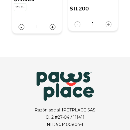
sobre por 4 unidades
12.5 Oz
5
$11.200
-
+
-
+
Razón social: IPETPLACE SAS
Cl. 2 #27-04 / 111411
NIT: 901400804-1