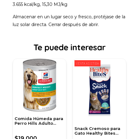
3.655 kcal/kg, 15,30 MJ/kg
Almacenar en un lugar seco y fresco, protéjase de la
luz solar directa. Cerrar después de abrir.
Te puede interesar
VENTA ASISTIDA
Comida Húmeda para
A
Perro Hills Adulto
p
Peso Perfecto 12,5 Onz
Snack Cremoso para
Gato Healthy Bites
$19.000
$
c
sabor Atún 56 gr