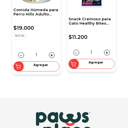
Comida Húmeda para
A
Perro Hills Adulto
p
Peso Perfecto 12,5 Onz
Snack Cremoso para
Gato Healthy Bites
$19.000
$
c
sabor Atún 56 gr
sobre por 4 unidades
12.5 Oz
5
$11.200
-
+
-
+
Agregar
Agregar