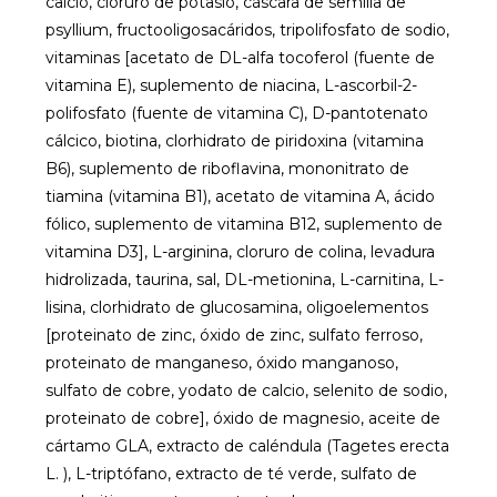
calcio, cloruro de potasio, cáscara de semilla de
psyllium, fructooligosacáridos, tripolifosfato de sodio,
vitaminas [acetato de DL-alfa tocoferol (fuente de
vitamina E), suplemento de niacina, L-ascorbil-2-
polifosfato (fuente de vitamina C), D-pantotenato
cálcico, biotina, clorhidrato de piridoxina (vitamina
B6), suplemento de riboflavina, mononitrato de
tiamina (vitamina B1), acetato de vitamina A, ácido
fólico, suplemento de vitamina B12, suplemento de
vitamina D3], L-arginina, cloruro de colina, levadura
hidrolizada, taurina, sal, DL-metionina, L-carnitina, L-
lisina, clorhidrato de glucosamina, oligoelementos
[proteinato de zinc, óxido de zinc, sulfato ferroso,
proteinato de manganeso, óxido manganoso,
sulfato de cobre, yodato de calcio, selenito de sodio,
proteinato de cobre], óxido de magnesio, aceite de
cártamo GLA, extracto de caléndula (Tagetes erecta
L. ), L-triptófano, extracto de té verde, sulfato de