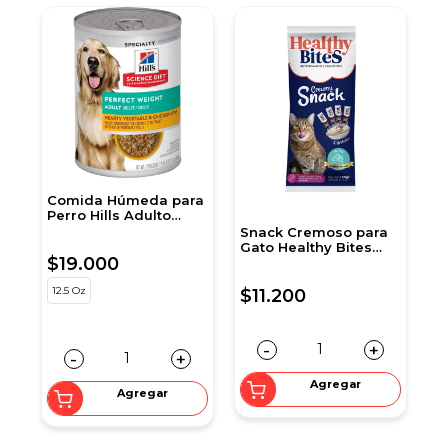
Comida Húmeda para
A
Perro Hills Adulto
p
Peso Perfecto 12,5 Onz
Snack Cremoso para
Gato Healthy Bites
$19.000
$
c
sabor Atún 56 gr
sobre por 4 unidades
12.5 Oz
5
$11.200
-
+
-
+
Agregar
Agregar