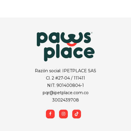
Razón social: IPETPLACE SAS
Cl. 2 #27-04 / 111411
NIT: 901400804-1
pqr@ipetplace.com.co
3002439708