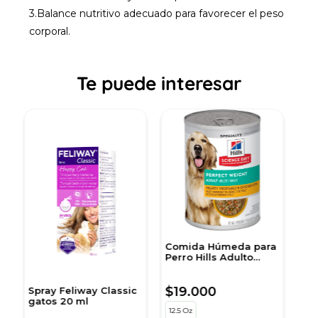
3.Balance nutritivo adecuado para favorecer el peso
corporal.
Te puede interesar
Comida Húmeda para
A
Perro Hills Adulto
p
Peso Perfecto 12,5 Onz
Snack Cremoso para
Gato Healthy Bites
$19.000
$
c
sabor Atún 56 gr
sobre por 4 unidades
12.5 Oz
5
$11.200