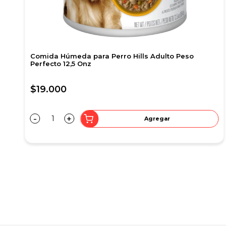
Comida Húmeda para Gato Hills Estomago y Piel
Sensible 2,9 Onz
$9.100
-
+
Agregar