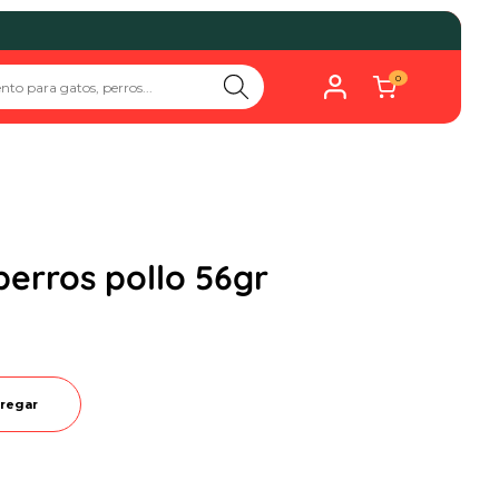
0
erros pollo 56gr
regar