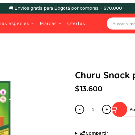
🚚 Envíos gratis para Bogotá por compras + $70.000
ras especies
Marcas
Ofertas
Churu Snack p
$13.600
-
+
Ag
Compartir