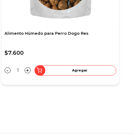
Snacks para perro Healthy Bites Biscuits por 100 gr
$7.600
S
-
+
Agregar