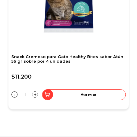
Comida Húmeda para Perros Hills Prescription
Digestive Care i/d Turkey 13 Onz
$27.900
-
+
Agregar