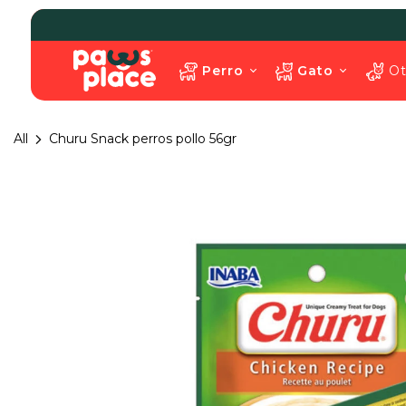
Perro
Gato
Ot
All
Churu Snack perros pollo 56gr