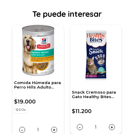
Te puede interesar
Comida Húmeda para
A
Perro Hills Adulto
p
Peso Perfecto 12,5 Onz
Snack Cremoso para
Gato Healthy Bites
$19.000
$
c
sabor Atún 56 gr
sobre por 4 unidades
12.5 Oz
5
$11.200
-
+
-
+