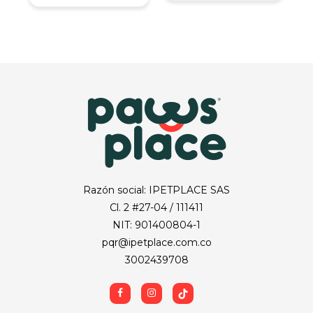
Razón social: IPETPLACE SAS
Cl. 2 #27-04 / 111411
NIT: 901400804-1
pqr@ipetplace.com.co
3002439708