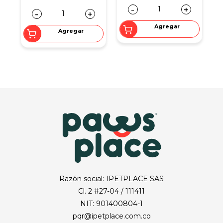
-
+
-
+
Agregar
Agregar
Razón social: IPETPLACE SAS
Cl. 2 #27-04 / 111411
NIT: 901400804-1
pqr@ipetplace.com.co