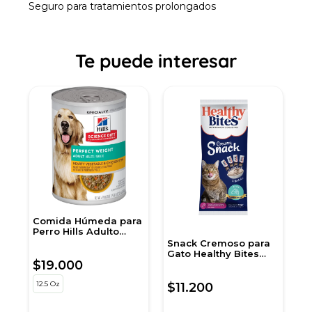
Seguro para tratamientos prolongados
Te puede interesar
Comida Húmeda para
A
Perro Hills Adulto
p
Peso Perfecto 12,5 Onz
Snack Cremoso para
Gato Healthy Bites
$19.000
$
c
sabor Atún 56 gr
sobre por 4 unidades
12.5 Oz
5
$11.200