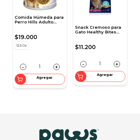
Comida Húmeda para
A
Perro Hills Adulto
p
Peso Perfecto 12,5 Onz
Snack Cremoso para
Gato Healthy Bites
$19.000
$
c
sabor Atún 56 gr
sobre por 4 unidades
12.5 Oz
5
$11.200
-
+
-
+
Agregar
Agregar