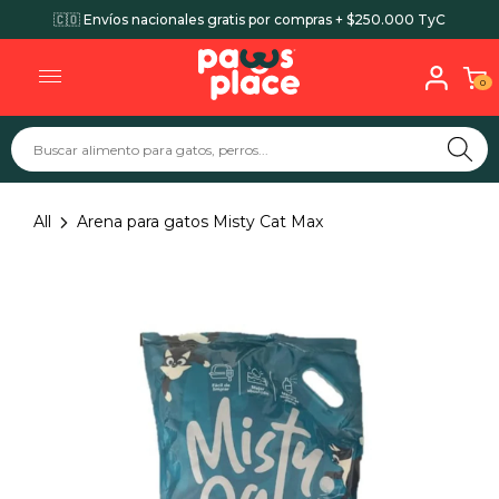
🇨🇴 Envíos nacionales gratis por compras + $250.000 TyC
0
All
Arena para gatos Misty Cat Max