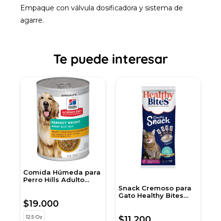
Empaque con válvula dosificadora y sistema de
agarre.
Te puede interesar
ra
Alimento Húmedo
para Perro Dogo Res
Onz
Snack Cremoso para
Gato Healthy Bites
$7.600
sabor Atún 56 gr
sobre por 4 unidades
50 Gr
150 Gr
500 Gr
$11.200