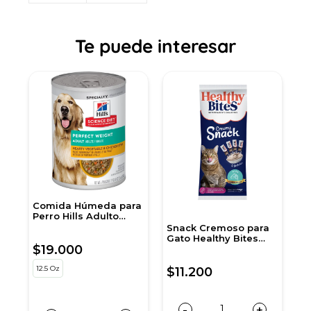
Te puede interesar
Comida Húmeda para
A
Perro Hills Adulto
p
Peso Perfecto 12,5 Onz
Snack Cremoso para
Gato Healthy Bites
$19.000
$
c
sabor Atún 56 gr
sobre por 4 unidades
12.5 Oz
5
$11.200
-
+