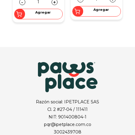
-
+
Agregar
Agregar
Razón social: IPETPLACE SAS
Cl. 2 #27-04 / 111411
NIT: 901400804-1
pqr@ipetplace.com.co
3002439708