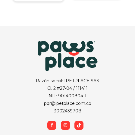
Razón social: IPETPLACE SAS
Cl. 2 #27-04 / 111411
NIT: 901400804-1
pqr@ipetplace.com.co
3002439708