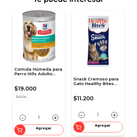
Comida Húmeda para
A
Perro Hills Adulto
p
Peso Perfecto 12,5 Onz
Snack Cremoso para
Gato Healthy Bites
$19.000
$
c
sabor Atún 56 gr
sobre por 4 unidades
12.5 Oz
5
$11.200
-
+
-
+
Agregar
Agregar