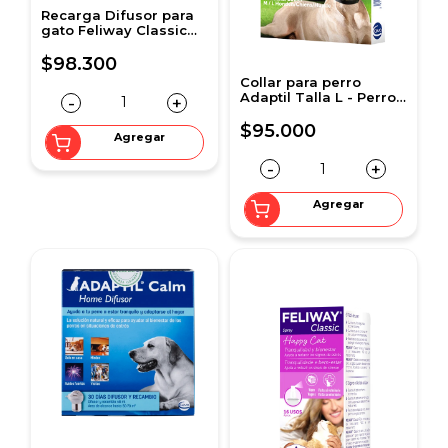
Recarga Difusor para
gato Feliway Classic
48 ml
$98.300
Collar para perro
Adaptil Talla L - Perros
-
+
Medianos y grandes
hasta 50 Kg
$95.000
Agregar
-
+
Agregar