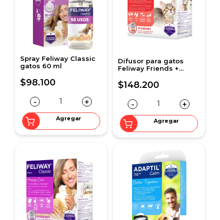
Spray Feliway Classic
Difusor para gatos
gatos 60 ml
Feliway Friends +
Recarga 48 ml
$98.100
$148.200
-
+
-
+
Agregar
Agregar