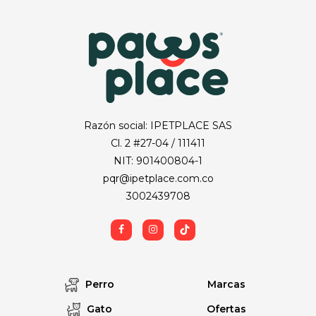
Razón social: IPETPLACE SAS
Cl. 2 #27-04 / 111411
NIT: 901400804-1
pqr@ipetplace.com.co
3002439708
Perro
Marcas
Gato
Ofertas