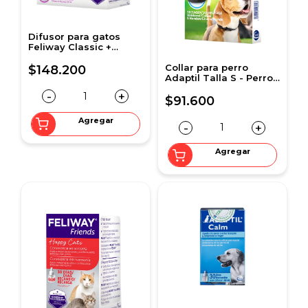
Difusor para gatos
Feliway Classic +
Recarga 48 ml
Collar para perro
$148.200
Adaptil Talla S - Perros
Pequeños hasta 15 Kg
-
+
$91.600
Agregar
-
+
Agregar