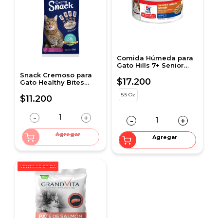
Comida Húmeda para
Gato Hills 7+ Senior
Turkey 5.5 Onz
Snack Cremoso para
$17.200
Gato Healthy Bites
sabor Atún 56 gr sobre
5.5 Oz
por 4 unidades
$11.200
-
+
-
+
Agregar
Agregar
VENTA ASISTIDA